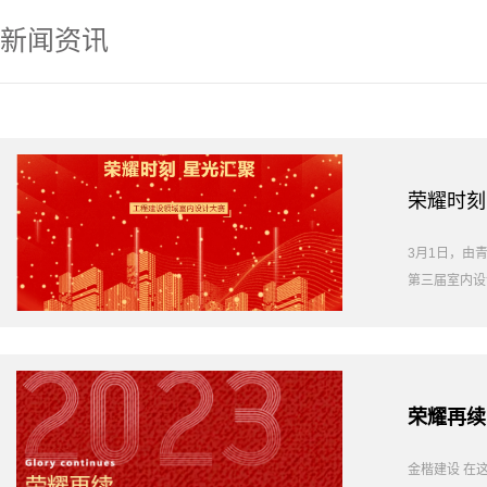
新闻资讯
荣耀时刻
3月1日，由
第三届室内设
荣耀再续
金楷建设 在