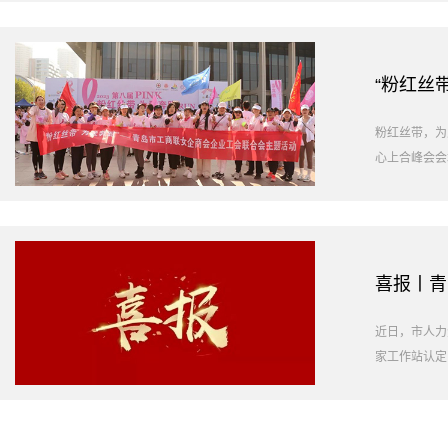
“粉红丝
粉红丝带，为
心上合峰会会
喜报丨青
近日，市人力
家工作站认定